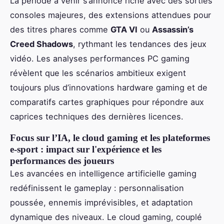
La période à venir s’annonce riche avec des sorties
consoles majeures, des extensions attendues pour
des titres phares comme
GTA VI
ou
Assassin’s
Creed Shadows
, rythmant les tendances des jeux
vidéo. Les analyses performances PC gaming
révèlent que les scénarios ambitieux exigent
toujours plus d’innovations hardware gaming et de
comparatifs cartes graphiques pour répondre aux
caprices techniques des dernières licences.
Focus sur l’IA, le cloud gaming et les plateformes
e-sport : impact sur l'expérience et les
performances des joueurs
Les avancées en intelligence artificielle gaming
redéfinissent le gameplay : personnalisation
poussée, ennemis imprévisibles, et adaptation
dynamique des niveaux. Le cloud gaming, couplé