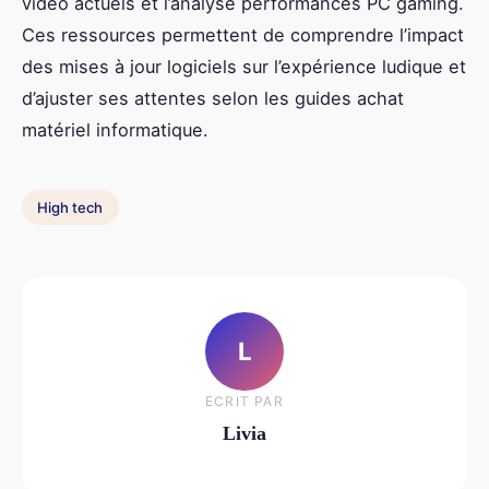
vidéo actuels et l’analyse performances PC gaming.
Ces ressources permettent de comprendre l’impact
des mises à jour logiciels sur l’expérience ludique et
d’ajuster ses attentes selon les guides achat
matériel informatique.
High tech
L
ECRIT PAR
Livia