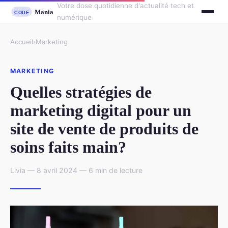
Votre dose quotidienne d'actualité tech et
numérique
Accueil
›
Marketing
MARKETING
Quelles stratégies de
marketing digital pour un
site de vente de produits de
soins faits main?
Livia — 8 avril 2024 — 6 min de lecture