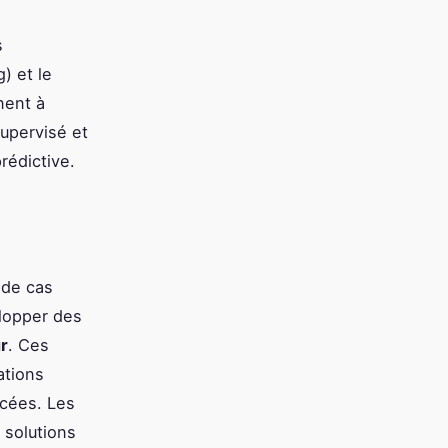
s
) et le
nent à
upervisé et
rédictive.
 de cas
elopper des
ur
. Ces
ations
ncées. Les
 solutions