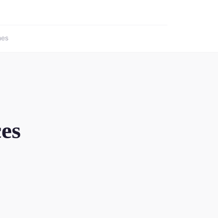
nes
es