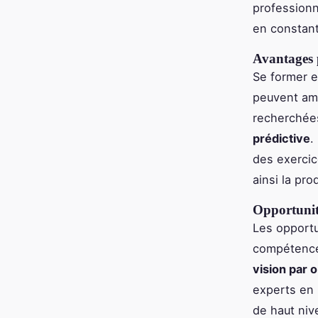
profession
en constant
Avantages 
Se former e
peuvent amé
recherchées,
prédictive
.
des exercic
ainsi la pro
Opportunit
Les opportu
compétences
vision par 
experts en 
de haut niv