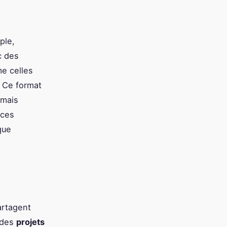
ple,
c des
e celles
. Ce format
 mais
 ces
que
rtagent
 des
projets