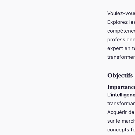
Voulez-vous
Explorez le
compétences
professionn
expert en 
transformer
Objectifs 
Importance
L'
intelligenc
transformant
Acquérir d
sur le marc
concepts f