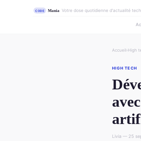
Votre dose quotidienne d'actualité tec
Ac
Accueil
›
High t
HIGH TECH
Déve
avec
artif
Livia — 25 s