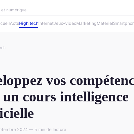
h et numérique
cueil
Actu
High tech
Internet
Jeux-video
Marketing
Matériel
Smartpho
ech
loppez vos compétenc
 un cours intelligence
icielle
eptembre 2024 — 5 min de lecture