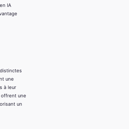
en IA
avantage
distinctes
ent une
s à leur
 offrent une
vorisant un