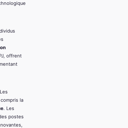
chnologique
dividus
es
ion
J, offrent
gmentant
 Les
compris la
ue
. Les
 des postes
nnovantes,