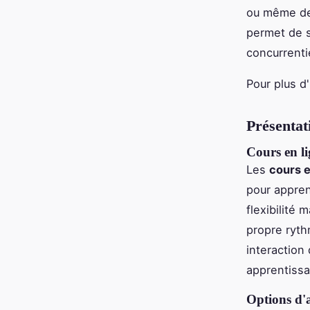
ou même des
permet de s
concurrentie
Pour plus d
Présentat
Cours en li
Les
cours e
pour apprend
flexibilité
propre ryth
interaction 
apprentissa
Options d'a