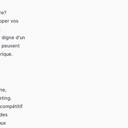
re?
opper vos
s
r digne d'un
s peuvent
rique.
ne,
eting.
 compétitif
 des
aux