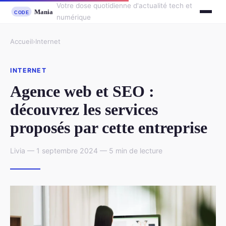
Votre dose quotidienne d'actualité tech et
numérique
Accueil
›
Internet
INTERNET
Agence web et SEO :
découvrez les services
proposés par cette entreprise
Livia — 1 septembre 2024 — 5 min de lecture