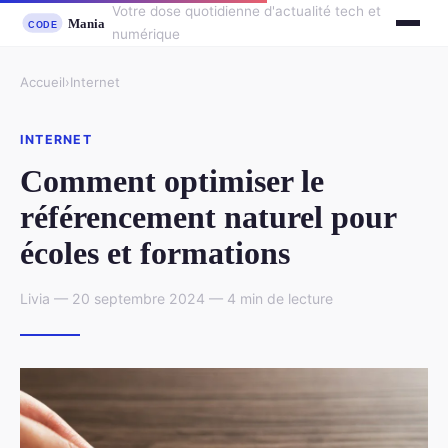
Votre dose quotidienne d'actualité tech et
numérique
Accueil
›
Internet
INTERNET
Comment optimiser le
référencement naturel pour
écoles et formations
Livia — 20 septembre 2024 — 4 min de lecture