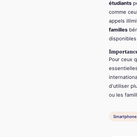
étudiants
pe
comme ceu
appels illi
familles
bén
disponible
Importance 
Pour ceux 
essentiell
internationa
d'utiliser p
ou les famil
Smartphone