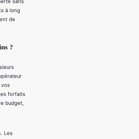
berté sans
ts à long
ment de
ins ?
sieurs
opérateur
 vos
s forfaits
re budget,
s. Les