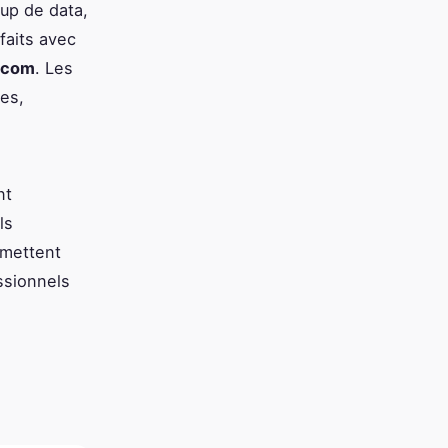
up de data,
faits avec
ecom
. Les
nes,
nt
ls
mettent
essionnels