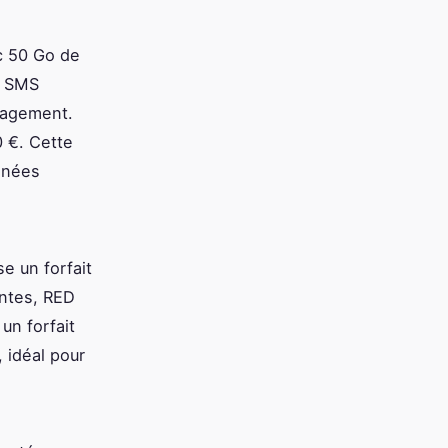
c 50 Go de
t SMS
ngagement.
0 €. Cette
onnées
e un forfait
ntes, RED
un forfait
, idéal pour