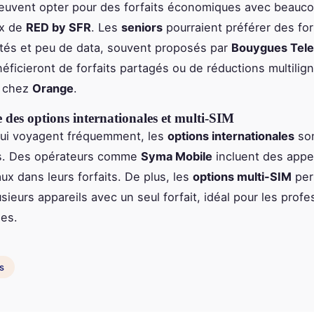
uvent opter pour des forfaits économiques avec beauco
x de
RED by SFR
. Les
seniors
pourraient préférer des for
mités et peu de data, souvent proposés par
Bouygues Tel
éficieront de forfaits partagés ou de réductions multilig
s chez
Orange
.
des options internationales et multi-SIM
qui voyagent fréquemment, les
options internationales
so
es. Des opérateurs comme
Syma Mobile
incluent des appe
ux dans leurs forfaits. De plus, les
options multi-SIM
per
lusieurs appareils avec un seul forfait, idéal pour les prof
les.
s