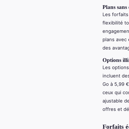
Plans sans
Les forfait
flexibilité 
engagement,
plans avec
des avanta
Options ill
Les options
incluent d
Go à 5,99 €
ceux qui c
ajustable 
offres et d
Forfaits 