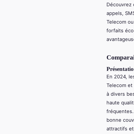
Découvrez 
appels, SM
Telecom ou 
forfaits éc
avantageuse
Comparais
Présentati
En 2024, le
Telecom et
à divers be
haute quali
fréquentes
bonne couv
attractifs 