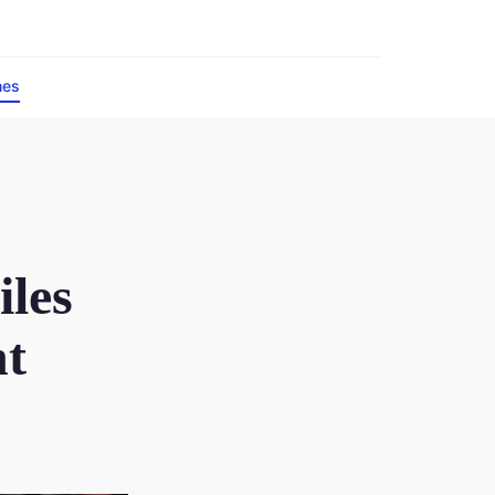
nes
iles
nt