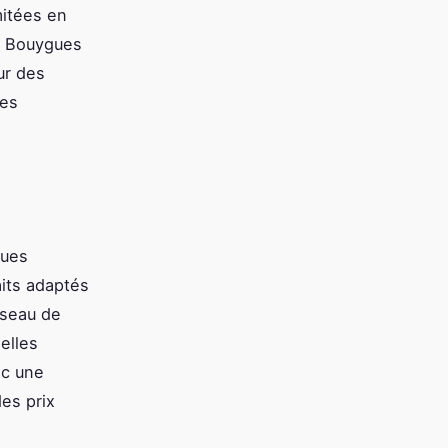
itées en
, Bouygues
ur des
ées
gues
its adaptés
éseau de
elles
ec une
des prix