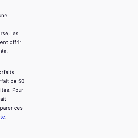
une
rse, les
ent offrir
és.
rfaits
rfait de 50
ités. Pour
ait
parer ces
ite
.