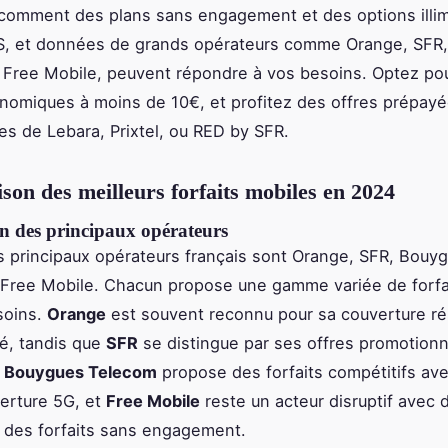
comment des plans sans engagement et des options illim
S, et données de grands opérateurs comme Orange, SFR
Free Mobile, peuvent répondre à vos besoins. Optez po
onomiques à moins de 10€, et profitez des offres prépay
s de Lebara, Prixtel, ou RED by SFR.
on des meilleurs forfaits mobiles en 2024
on des principaux opérateurs
s principaux opérateurs français sont Orange, SFR, Bouy
 Free Mobile. Chacun propose une gamme variée de forfa
soins.
Orange
est souvent reconnu pour sa couverture r
té, tandis que
SFR
se distingue par ses offres promotionn
.
Bouygues Telecom
propose des forfaits compétitifs av
erture 5G, et
Free Mobile
reste un acteur disruptif avec 
et des forfaits sans engagement.