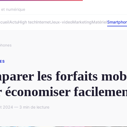
h et numérique
cueil
Actu
High tech
Internet
Jeux-video
Marketing
Matériel
Smartpho
phones
ES
arer les forfaits mob
 économiser facileme
let 2024 — 3 min de lecture