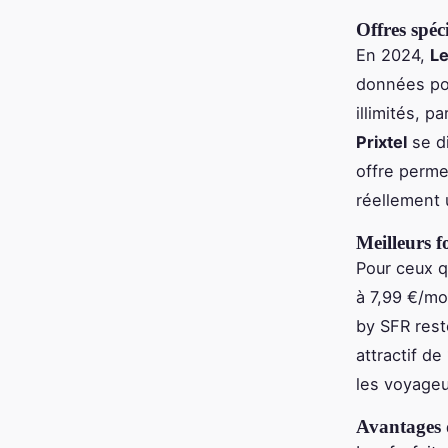
Offres spéc
En 2024,
Le
données pou
illimités, 
Prixtel
se di
offre perme
réellement u
Meilleurs f
Pour ceux q
à 7,99 €/m
by SFR rest
attractif d
les voyageu
Avantages d