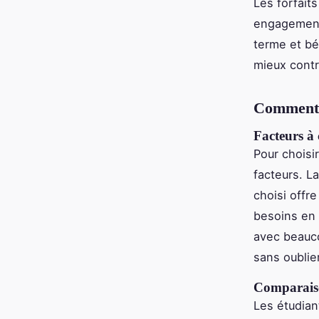
Les forfai
engagement.
terme et bé
mieux contr
Comment c
Facteurs à 
Pour choisir
facteurs. L
choisi offr
besoins en
avec beauco
sans oublier
Comparaison
Les étudian