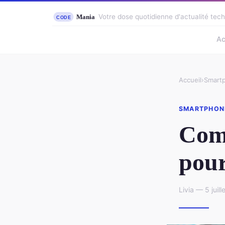
Votre dose quotidienne d'actualité tec
Ac
Accueil
›
Smart
SMARTPHON
Comp
pour
Livia — 5 juil