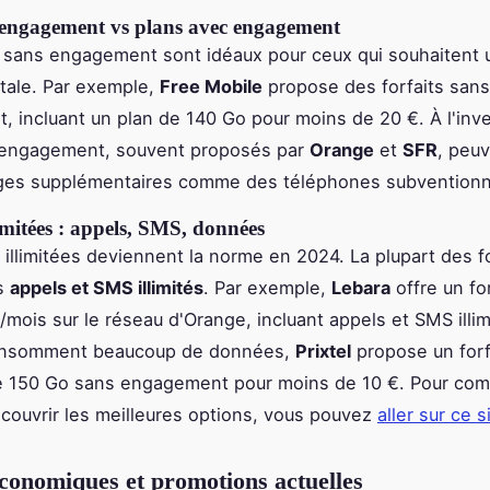
 engagement vs plans avec engagement
s sans engagement sont idéaux pour ceux qui souhaitent 
totale. Par exemple,
Free Mobile
propose des forfaits sans
 incluant un plan de 140 Go pour moins de 20 €. À l'inve
 engagement, souvent proposés par
Orange
et
SFR
, peuv
ges supplémentaires comme des téléphones subventionn
imitées : appels, SMS, données
 illimitées deviennent la norme en 2024. La plupart des fo
es
appels et SMS illimités
. Par exemple,
Lebara
offre un fo
/mois sur le réseau d'Orange, incluant appels et SMS illim
onsomment beaucoup de données,
Prixtel
propose un forf
de 150 Go sans engagement pour moins de 10 €. Pour com
écouvrir les meilleures options, vous pouvez
aller sur ce s
économiques et promotions actuelles